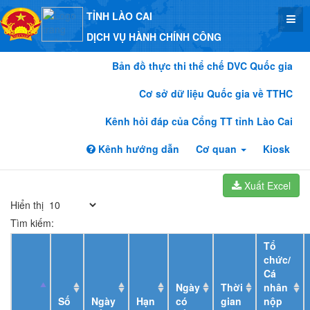
TỈNH LÀO CAI
DỊCH VỤ HÀNH CHÍNH CÔNG
Bản đồ thực thi thể chế DVC Quốc gia
Cơ sở dữ liệu Quốc gia về TTHC
Kênh hỏi đáp của Cổng TT tỉnh Lào Cai
Kênh hướng dẫn
Cơ quan
Kiosk
Xuất Excel
Hiển thị
Tìm kiếm:
Tổ
chức/
Cá
Ngày
Thời
nhân
Số
Ngày
Hạn
có
gian
nộp