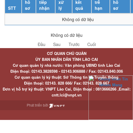
hồ
tiếp
xử
kết
trễ
hồ
STT
sơ
nhận
lý
quả
hạn
sơ
Không có dữ liệu
Không có dữ liệu
Đầu
Sau
Trước
Cuối
CƠ QUAN CHỦ QUẢN
ỦY BAN NHÂN DÂN TỈNH LÀO CAI
Cơ quan quản lý nhà nước: Văn phòng UBND tỉnh Lào Cai
Điện thoại:
02143.3828598 - 02143.906888 /
Fax:
02143.840.006
Cơ quan quản lý kỹ thuật: Sở Thông tin và Truyền thông
Điện thoại:
02143. 828 666/
Fax:
02143. 828 667
Đơn vị hỗ trợ kỹ thuật
: VNPT Lào Cai,
Điện thoại :
0813666266 ,
Email
:
cntt.lci@vnpt.vn
Phát triển bởi