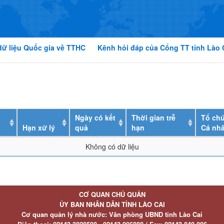
dữ liệu Quốc gia về TTHC
Kênh hỏi đáp của Cổng TT tỉnh Lào 
Ngày có kết
Thời gian trễ
Tổ chứ
Hạn xử lý
quả
hạn
Cá nh
Không có dữ liệu
CƠ QUAN CHỦ QUẢN
ỦY BAN NHÂN DÂN TỈNH LÀO CAI
Cơ quan quản lý nhà nước: Văn phòng UBND tỉnh Lào Cai