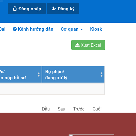
Đăng nhập
Đăng ký
Cai
Kênh hướng dẫn
Cơ quan
Kiosk
Xuất Excel
c/
Bộ phận/
ân nộp hồ sơ
đang xử lý
Đầu
Sau
Trước
Cuối