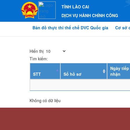
TỈNH LÀO CAI
DỊCH VỤ HÀNH CHÍNH CÔNG
Bản đồ thực thi thể chế DVC Quốc gia
Cơ sở 
Hiển thị
Tìm kiếm:
Ngày tiếp
STT
Số hồ sơ
nhận
Không có dữ liệu