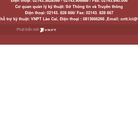
Điện thoại:
02143.3828598 - 02143.906888 /
Fax:
02143.840.006
Cơ quan quản lý kỹ thuật: Sở Thông tin và Truyền thông
Điện thoại:
02143. 828 666/
Fax:
02143. 828 667
hỗ trợ kỹ thuật
: VNPT Lào Cai,
Điện thoại :
0813666266 ,
Email
:
cntt.lci@
Phát triển bởi