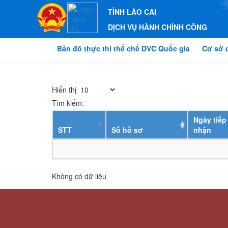
TỈNH LÀO CAI
DỊCH VỤ HÀNH CHÍNH CÔNG
Bản đồ thực thi thể chế DVC Quốc gia
Cơ sở 
Hiển thị
Tìm kiếm:
Ngày tiếp
STT
Số hồ sơ
nhận
Không có dữ liệu