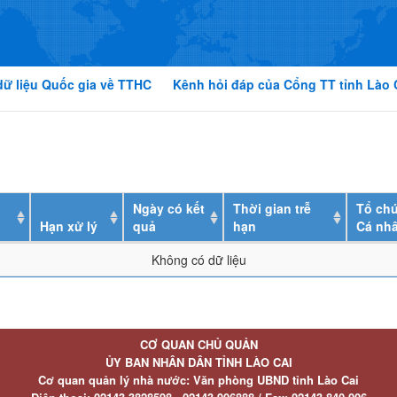
dữ liệu Quốc gia về TTHC
Kênh hỏi đáp của Cổng TT tỉnh Lào 
Ngày có kết
Thời gian trễ
Tổ chứ
Hạn xử lý
quả
hạn
Cá nh
Không có dữ liệu
CƠ QUAN CHỦ QUẢN
ỦY BAN NHÂN DÂN TỈNH LÀO CAI
Cơ quan quản lý nhà nước: Văn phòng UBND tỉnh Lào Cai