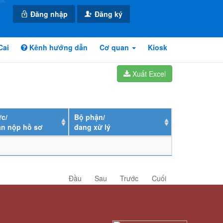
Đăng nhập
Đăng ký
Cai
Kênh hướng dẫn
Cơ quan
Kiosk
Xuất Excel
c/
Bộ phận/
ân nộp hồ sơ
đang xử lý
Đầu
Sau
Trước
Cuối