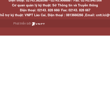
Điện thoại:
02143.3828598 - 02143.906888 /
Fax:
02143.840.006
Cơ quan quản lý kỹ thuật: Sở Thông tin và Truyền thông
Điện thoại:
02143. 828 666/
Fax:
02143. 828 667
hỗ trợ kỹ thuật
: VNPT Lào Cai,
Điện thoại :
0813666266 ,
Email
:
cntt.lci@
Phát triển bởi