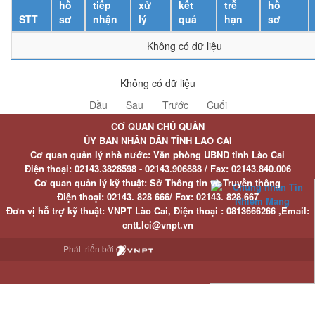
hồ
tiếp
xử
kết
trễ
hồ
STT
sơ
nhận
lý
quả
hạn
sơ
Không có dữ liệu
Không có dữ liệu
Đầu
Sau
Trước
Cuối
CƠ QUAN CHỦ QUẢN
ỦY BAN NHÂN DÂN TỈNH LÀO CAI
Cơ quan quản lý nhà nước: Văn phòng UBND tỉnh Lào Cai
Điện thoại:
02143.3828598 - 02143.906888 /
Fax:
02143.840.006
Cơ quan quản lý kỹ thuật: Sở Thông tin và Truyền thông
Điện thoại:
02143. 828 666/
Fax:
02143. 828 667
Đơn vị hỗ trợ kỹ thuật
: VNPT Lào Cai,
Điện thoại :
0813666266 ,
Email
:
cntt.lci@vnpt.vn
Phát triển bởi