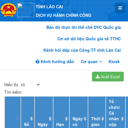
TỈNH LÀO CAI
DỊCH VỤ HÀNH CHÍNH CÔNG
Bản đồ thực thi thể chế DVC Quốc gia
Cơ sở dữ liệu Quốc gia về TTHC
Kênh hỏi đáp của Cổng TT tỉnh Lào Cai
Kênh hướng dẫn
Cơ quan
Kiosk
Xuất Excel
Hiển thị
Tìm kiếm:
Tổ
chức/
Cá
Ngày
Thời
nhân
Số
Ngày
Hạn
có
gian
nộp