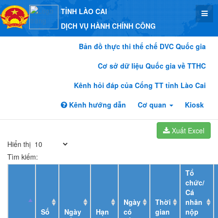
TỈNH LÀO CAI
DỊCH VỤ HÀNH CHÍNH CÔNG
Bản đồ thực thi thể chế DVC Quốc gia
Cơ sở dữ liệu Quốc gia về TTHC
Kênh hỏi đáp của Cổng TT tỉnh Lào Cai
Kênh hướng dẫn
Cơ quan
Kiosk
Xuất Excel
Hiển thị
Tìm kiếm:
Tổ
chức/
Cá
Ngày
Thời
nhân
Số
Ngày
Hạn
có
gian
nộp