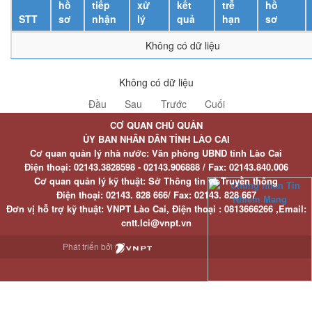
hồ
tiếp
xử
kết
trễ
hồ
STT
sơ
nhận
lý
quả
hạn
sơ
Không có dữ liệu
Không có dữ liệu
Đầu
Sau
Trước
Cuối
CƠ QUAN CHỦ QUẢN
ỦY BAN NHÂN DÂN TỈNH LÀO CAI
Cơ quan quản lý nhà nước: Văn phòng UBND tỉnh Lào Cai
Điện thoại:
02143.3828598 - 02143.906888 /
Fax:
02143.840.006
Cơ quan quản lý kỹ thuật: Sở Thông tin và Truyền thông
Điện thoại:
02143. 828 666/
Fax:
02143. 828 667
Đơn vị hỗ trợ kỹ thuật
: VNPT Lào Cai,
Điện thoại :
0813666266 ,
Email
:
cntt.lci@vnpt.vn
Phát triển bởi