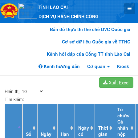
TỈNH LÀO CAI
DỊCH VỤ HÀNH CHÍNH CÔNG
Bản đồ thực thi thể chế DVC Quốc gia
Cơ sở dữ liệu Quốc gia về TTHC
Kênh hỏi đáp của Cổng TT tỉnh Lào Cai
Kênh hướng dẫn
Cơ quan
Kiosk
Xuất Excel
Hiển thị
Tìm kiếm:
Tổ
chức/
Cá
Ngày
Thời
nhân
Số
Ngày
Hạn
có
gian
nộp