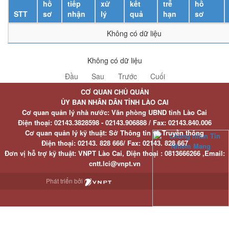
hồ
tiếp
xử
kết
trễ
hồ
STT
sơ
nhận
lý
quả
hạn
sơ
Không có dữ liệu
Không có dữ liệu
Đầu
Sau
Trước
Cuối
CƠ QUAN CHỦ QUẢN
ỦY BAN NHÂN DÂN TỈNH LÀO CAI
Cơ quan quản lý nhà nước: Văn phòng UBND tỉnh Lào Cai
Điện thoại:
02143.3828598 - 02143.906888 /
Fax:
02143.840.006
Cơ quan quản lý kỹ thuật: Sở Thông tin và Truyền thông
Điện thoại:
02143. 828 666/
Fax:
02143. 828 667
Đơn vị hỗ trợ kỹ thuật
: VNPT Lào Cai,
Điện thoại :
0813666266 ,
Email
:
cntt.lci@vnpt.vn
Phát triển bởi