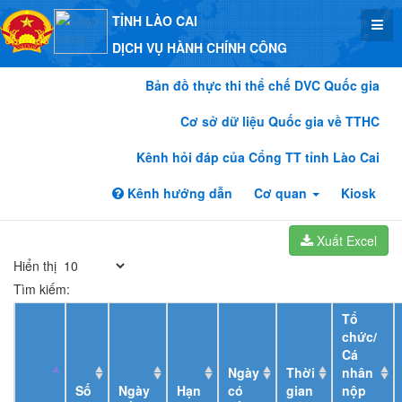
TỈNH LÀO CAI
DỊCH VỤ HÀNH CHÍNH CÔNG
Bản đồ thực thi thể chế DVC Quốc gia
Cơ sở dữ liệu Quốc gia về TTHC
Kênh hỏi đáp của Cổng TT tỉnh Lào Cai
Kênh hướng dẫn
Cơ quan
Kiosk
Xuất Excel
Hiển thị
Tìm kiếm:
Tổ
chức/
Cá
Ngày
Thời
nhân
Số
Ngày
Hạn
có
gian
nộp