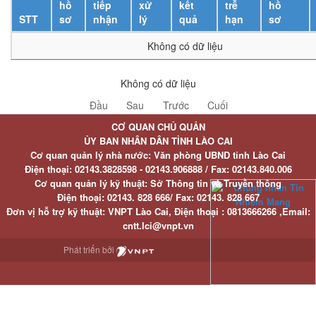
hồ
tiếp
xử
kết
trễ
hồ
STT
sơ
nhận
lý
quả
hạn
sơ
Không có dữ liệu
Không có dữ liệu
Đầu
Sau
Trước
Cuối
CƠ QUAN CHỦ QUẢN
ỦY BAN NHÂN DÂN TỈNH LÀO CAI
Cơ quan quản lý nhà nước: Văn phòng UBND tỉnh Lào Cai
Điện thoại:
02143.3828598 - 02143.906888 /
Fax:
02143.840.006
Cơ quan quản lý kỹ thuật: Sở Thông tin và Truyền thông
Điện thoại:
02143. 828 666/
Fax:
02143. 828 667
Đơn vị hỗ trợ kỹ thuật
: VNPT Lào Cai,
Điện thoại :
0813666266 ,
Email
:
cntt.lci@vnpt.vn
Phát triển bởi