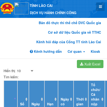
TỈNH LÀO CAI
DỊCH VỤ HÀNH CHÍNH CÔNG
Bản đồ thực thi thể chế DVC Quốc gia
Cơ sở dữ liệu Quốc gia về TTHC
Kênh hỏi đáp của Cổng TT tỉnh Lào Cai
Kênh hướng dẫn
Cơ quan
Kiosk
Xuất Excel
Hiển thị
Tìm kiếm:
Tổ
chức/
Cá
Ngày
Thời
nhân
Số
Ngày
Hạn
có
gian
nộp