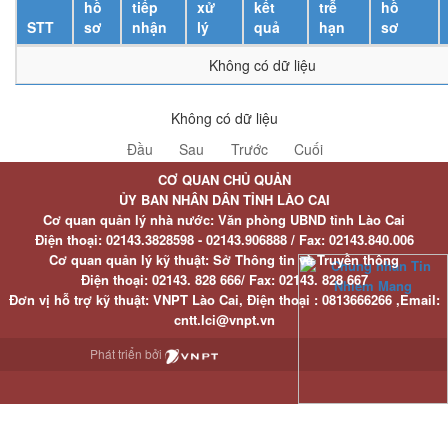
hồ
tiếp
xử
kết
trễ
hồ
STT
sơ
nhận
lý
quả
hạn
sơ
Không có dữ liệu
Không có dữ liệu
Đầu
Sau
Trước
Cuối
CƠ QUAN CHỦ QUẢN
ỦY BAN NHÂN DÂN TỈNH LÀO CAI
Cơ quan quản lý nhà nước: Văn phòng UBND tỉnh Lào Cai
Điện thoại:
02143.3828598 - 02143.906888 /
Fax:
02143.840.006
Cơ quan quản lý kỹ thuật: Sở Thông tin và Truyền thông
Điện thoại:
02143. 828 666/
Fax:
02143. 828 667
Đơn vị hỗ trợ kỹ thuật
: VNPT Lào Cai,
Điện thoại :
0813666266 ,
Email
:
cntt.lci@vnpt.vn
Phát triển bởi