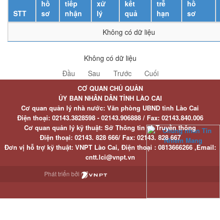
hồ
tiếp
xử
kết
trễ
hồ
STT
sơ
nhận
lý
quả
hạn
sơ
Không có dữ liệu
Không có dữ liệu
Đầu
Sau
Trước
Cuối
CƠ QUAN CHỦ QUẢN
ỦY BAN NHÂN DÂN TỈNH LÀO CAI
Cơ quan quản lý nhà nước: Văn phòng UBND tỉnh Lào Cai
Điện thoại:
02143.3828598 - 02143.906888 /
Fax:
02143.840.006
Cơ quan quản lý kỹ thuật: Sở Thông tin và Truyền thông
Điện thoại:
02143. 828 666/
Fax:
02143. 828 667
Đơn vị hỗ trợ kỹ thuật
: VNPT Lào Cai,
Điện thoại :
0813666266 ,
Email
:
cntt.lci@vnpt.vn
Phát triển bởi