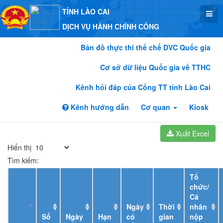
TỈNH LÀO CAI
DỊCH VỤ HÀNH CHÍNH CÔNG
Bản đồ thực thi thể chế DVC Quốc gia
Cơ sở dữ liệu Quốc gia về TTHC
Kênh hỏi đáp của Cổng TT tỉnh Lào Cai
Kênh hướng dẫn
Cơ quan
Kiosk
Xuất Excel
Hiển thị
Tìm kiếm:
Tổ
chức/
Cá
Ngày
Thời
nhân
Số
Ngày
Hạn
có
gian
nộp