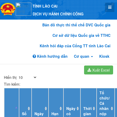
TỈNH LÀO CAI
DỊCH VỤ HÀNH CHÍNH CÔNG
Bản đồ thực thi thể chế DVC Quốc gia
Cơ sở dữ liệu Quốc gia về TTHC
Kênh hỏi đáp của Cổng TT tỉnh Lào Cai
Kênh hướng dẫn
Cơ quan
Kiosk
Xuất Excel
Hiển thị
Tìm kiếm:
Tổ
chức/
Cá
Ngày
Thời
nhân
Số
Ngày
Hạn
có
gian
nộp