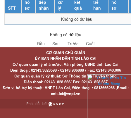
hồ
tiếp
xử
kết
trễ
hồ
STT
sơ
nhận
lý
quả
hạn
sơ
Không có dữ liệu
Không có dữ liệu
Đầu
Sau
Trước
Cuối
CƠ QUAN CHỦ QUẢN
ỦY BAN NHÂN DÂN TỈNH LÀO CAI
Cơ quan quản lý nhà nước: Văn phòng UBND tỉnh Lào Cai
Điện thoại:
02143.3828598 - 02143.906888 /
Fax:
02143.840.006
Cơ quan quản lý kỹ thuật: Sở Thông tin và Truyền thông
Điện thoại:
02143. 828 666/
Fax:
02143. 828 667
Đơn vị hỗ trợ kỹ thuật
: VNPT Lào Cai,
Điện thoại :
0813666266 ,
Email
:
cntt.lci@vnpt.vn
Phát triển bởi