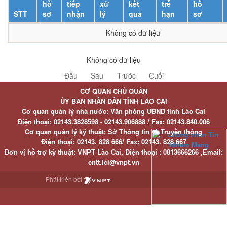
hồ
tiếp
xử
kết
trễ
hồ
STT
sơ
nhận
lý
quả
hạn
sơ
Không có dữ liệu
Không có dữ liệu
Đầu
Sau
Trước
Cuối
CƠ QUAN CHỦ QUẢN
ỦY BAN NHÂN DÂN TỈNH LÀO CAI
Cơ quan quản lý nhà nước: Văn phòng UBND tỉnh Lào Cai
Điện thoại:
02143.3828598 - 02143.906888 /
Fax:
02143.840.006
Cơ quan quản lý kỹ thuật: Sở Thông tin và Truyền thông
Điện thoại:
02143. 828 666/
Fax:
02143. 828 667
Đơn vị hỗ trợ kỹ thuật
: VNPT Lào Cai,
Điện thoại :
0813666266 ,
Email
:
cntt.lci@vnpt.vn
Phát triển bởi