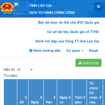
TỈNH LÀO CAI
DỊCH VỤ HÀNH CHÍNH CÔNG
Bản đồ thực thi thể chế DVC Quốc gia
Cơ sở dữ liệu Quốc gia về TTHC
Kênh hỏi đáp của Cổng TT tỉnh Lào Cai
Kênh hướng dẫn
Cơ quan
Kiosk
Xuất Excel
Hiển thị
Tìm kiếm:
Tổ
chức/
Cá
Ngày
Thời
nhân
Số
Ngày
Hạn
có
gian
nộp