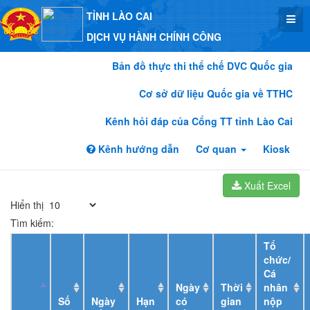
TỈNH LÀO CAI
DỊCH VỤ HÀNH CHÍNH CÔNG
Bản đồ thực thi thể chế DVC Quốc gia
Cơ sở dữ liệu Quốc gia về TTHC
Kênh hỏi đáp của Cổng TT tỉnh Lào Cai
Kênh hướng dẫn
Cơ quan
Kiosk
Xuất Excel
Hiển thị
Tìm kiếm:
Tổ
chức/
Cá
Ngày
Thời
nhân
Số
Ngày
Hạn
có
gian
nộp