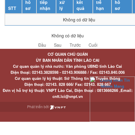
hồ
tiếp
xử
kết
trễ
hồ
STT
sơ
nhận
lý
quả
hạn
sơ
Không có dữ liệu
Không có dữ liệu
Đầu
Sau
Trước
Cuối
CƠ QUAN CHỦ QUẢN
ỦY BAN NHÂN DÂN TỈNH LÀO CAI
Cơ quan quản lý nhà nước: Văn phòng UBND tỉnh Lào Cai
Điện thoại:
02143.3828598 - 02143.906888 /
Fax:
02143.840.006
Cơ quan quản lý kỹ thuật: Sở Thông tin và Truyền thông
Điện thoại:
02143. 828 666/
Fax:
02143. 828 667
Đơn vị hỗ trợ kỹ thuật
: VNPT Lào Cai,
Điện thoại :
0813666266 ,
Email
:
cntt.lci@vnpt.vn
Phát triển bởi