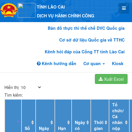
TỈNH LÀO CAI
DỊCH VỤ HÀNH CHÍNH CÔNG
Bản đồ thực thi thể chế DVC Quốc gia
Cơ sở dữ liệu Quốc gia về TTHC
Kênh hỏi đáp của Cổng TT tỉnh Lào Cai
Kênh hướng dẫn
Cơ quan
Kiosk
Xuất Excel
Hiển thị
Tìm kiếm:
Tổ
chức/
Cá
Ngày
Thời
nhân
Số
Ngày
Hạn
có
gian
nộp