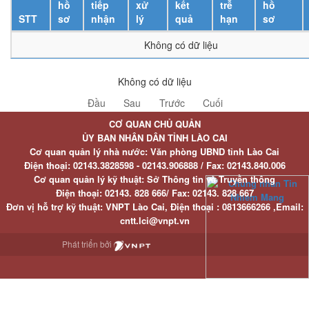
hồ
tiếp
xử
kết
trễ
hồ
STT
sơ
nhận
lý
quả
hạn
sơ
Không có dữ liệu
Không có dữ liệu
Đầu
Sau
Trước
Cuối
CƠ QUAN CHỦ QUẢN
ỦY BAN NHÂN DÂN TỈNH LÀO CAI
Cơ quan quản lý nhà nước: Văn phòng UBND tỉnh Lào Cai
Điện thoại:
02143.3828598 - 02143.906888 /
Fax:
02143.840.006
Cơ quan quản lý kỹ thuật: Sở Thông tin và Truyền thông
Điện thoại:
02143. 828 666/
Fax:
02143. 828 667
Đơn vị hỗ trợ kỹ thuật
: VNPT Lào Cai,
Điện thoại :
0813666266 ,
Email
:
cntt.lci@vnpt.vn
Phát triển bởi