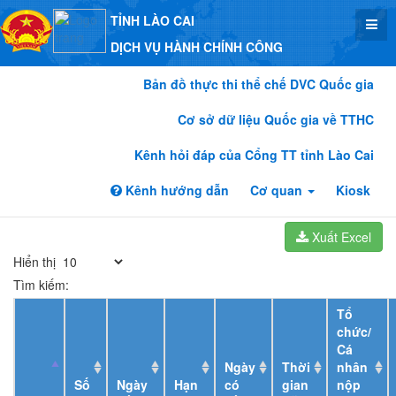
TỈNH LÀO CAI
DỊCH VỤ HÀNH CHÍNH CÔNG
Bản đồ thực thi thể chế DVC Quốc gia
Cơ sở dữ liệu Quốc gia về TTHC
Kênh hỏi đáp của Cổng TT tỉnh Lào Cai
Kênh hướng dẫn
Cơ quan
Kiosk
Xuất Excel
Hiển thị
Tìm kiếm:
Tổ
chức/
Cá
Ngày
Thời
nhân
Số
Ngày
Hạn
có
gian
nộp