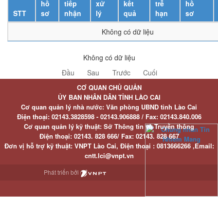
hồ
tiếp
xử
kết
trễ
hồ
STT
sơ
nhận
lý
quả
hạn
sơ
Không có dữ liệu
Không có dữ liệu
Đầu
Sau
Trước
Cuối
CƠ QUAN CHỦ QUẢN
ỦY BAN NHÂN DÂN TỈNH LÀO CAI
Cơ quan quản lý nhà nước: Văn phòng UBND tỉnh Lào Cai
Điện thoại:
02143.3828598 - 02143.906888 /
Fax:
02143.840.006
Cơ quan quản lý kỹ thuật: Sở Thông tin và Truyền thông
Điện thoại:
02143. 828 666/
Fax:
02143. 828 667
Đơn vị hỗ trợ kỹ thuật
: VNPT Lào Cai,
Điện thoại :
0813666266 ,
Email
:
cntt.lci@vnpt.vn
Phát triển bởi