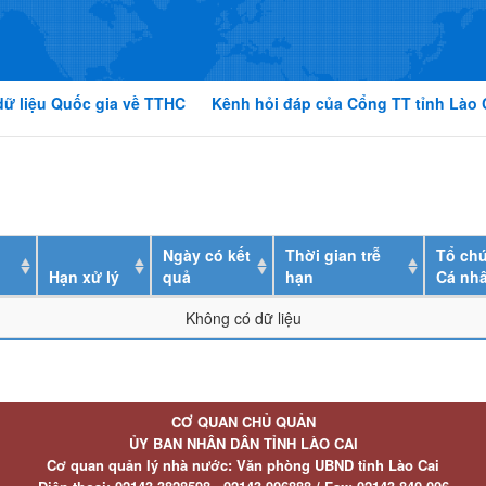
dữ liệu Quốc gia về TTHC
Kênh hỏi đáp của Cổng TT tỉnh Lào 
Ngày có kết
Thời gian trễ
Tổ chứ
Hạn xử lý
quả
hạn
Cá nh
Không có dữ liệu
CƠ QUAN CHỦ QUẢN
ỦY BAN NHÂN DÂN TỈNH LÀO CAI
Cơ quan quản lý nhà nước: Văn phòng UBND tỉnh Lào Cai