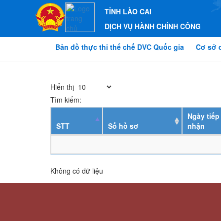
TỈNH LÀO CAI
DỊCH VỤ HÀNH CHÍNH CÔNG
Bản đồ thực thi thể chế DVC Quốc gia
Cơ sở 
Hiển thị
Tìm kiếm:
Ngày tiếp
STT
Số hồ sơ
nhận
Không có dữ liệu