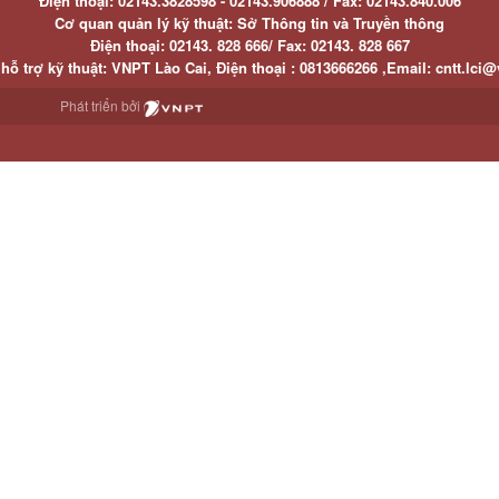
Điện thoại:
02143.3828598 - 02143.906888 /
Fax:
02143.840.006
Cơ quan quản lý kỹ thuật: Sở Thông tin và Truyền thông
Điện thoại:
02143. 828 666/
Fax:
02143. 828 667
hỗ trợ kỹ thuật
: VNPT Lào Cai,
Điện thoại :
0813666266 ,
Email
:
cntt.lci@
Phát triển bởi