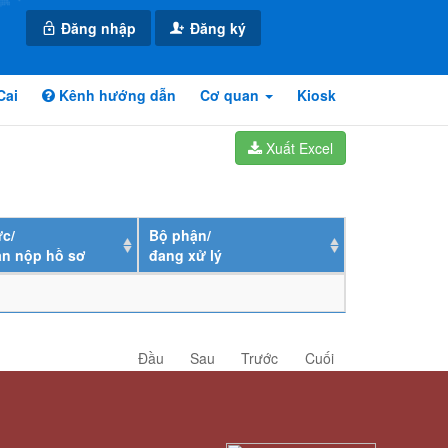
Đăng nhập
Đăng ký
Cai
Kênh hướng dẫn
Cơ quan
Kiosk
Xuất Excel
c/
Bộ phận/
ân nộp hồ sơ
đang xử lý
Đầu
Sau
Trước
Cuối