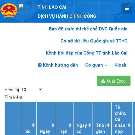
TỈNH LÀO CAI
DỊCH VỤ HÀNH CHÍNH CÔNG
Bản đồ thực thi thể chế DVC Quốc gia
Cơ sở dữ liệu Quốc gia về TTHC
Kênh hỏi đáp của Cổng TT tỉnh Lào Cai
Kênh hướng dẫn
Cơ quan
Kiosk
Xuất Excel
Hiển thị
Tìm kiếm:
Tổ
chức/
Cá
Ngày
Thời
nhân
Số
Ngày
Hạn
có
gian
nộp