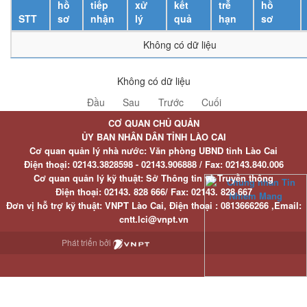
hồ
tiếp
xử
kết
trễ
hồ
STT
sơ
nhận
lý
quả
hạn
sơ
Không có dữ liệu
Không có dữ liệu
Đầu
Sau
Trước
Cuối
CƠ QUAN CHỦ QUẢN
ỦY BAN NHÂN DÂN TỈNH LÀO CAI
Cơ quan quản lý nhà nước: Văn phòng UBND tỉnh Lào Cai
Điện thoại:
02143.3828598 - 02143.906888 /
Fax:
02143.840.006
Cơ quan quản lý kỹ thuật: Sở Thông tin và Truyền thông
Điện thoại:
02143. 828 666/
Fax:
02143. 828 667
Đơn vị hỗ trợ kỹ thuật
: VNPT Lào Cai,
Điện thoại :
0813666266 ,
Email
:
cntt.lci@vnpt.vn
Phát triển bởi