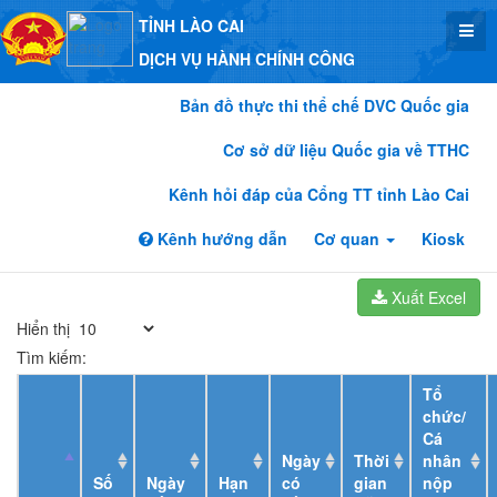
TỈNH LÀO CAI
DỊCH VỤ HÀNH CHÍNH CÔNG
Bản đồ thực thi thể chế DVC Quốc gia
Cơ sở dữ liệu Quốc gia về TTHC
Kênh hỏi đáp của Cổng TT tỉnh Lào Cai
Kênh hướng dẫn
Cơ quan
Kiosk
Xuất Excel
Hiển thị
Tìm kiếm:
Tổ
chức/
Cá
Ngày
Thời
nhân
Số
Ngày
Hạn
có
gian
nộp