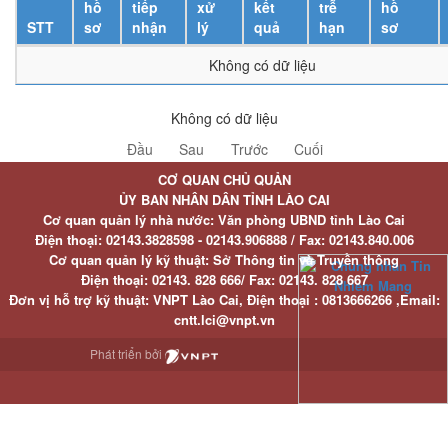
hồ
tiếp
xử
kết
trễ
hồ
STT
sơ
nhận
lý
quả
hạn
sơ
Không có dữ liệu
Không có dữ liệu
Đầu
Sau
Trước
Cuối
CƠ QUAN CHỦ QUẢN
ỦY BAN NHÂN DÂN TỈNH LÀO CAI
Cơ quan quản lý nhà nước: Văn phòng UBND tỉnh Lào Cai
Điện thoại:
02143.3828598 - 02143.906888 /
Fax:
02143.840.006
Cơ quan quản lý kỹ thuật: Sở Thông tin và Truyền thông
Điện thoại:
02143. 828 666/
Fax:
02143. 828 667
Đơn vị hỗ trợ kỹ thuật
: VNPT Lào Cai,
Điện thoại :
0813666266 ,
Email
:
cntt.lci@vnpt.vn
Phát triển bởi