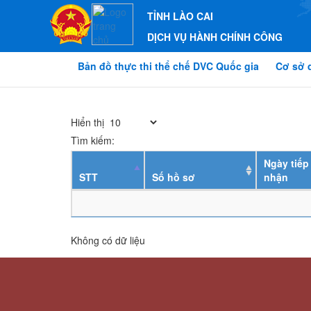
TỈNH LÀO CAI
DỊCH VỤ HÀNH CHÍNH CÔNG
Bản đồ thực thi thể chế DVC Quốc gia
Cơ sở 
Hiển thị
Tìm kiếm:
Ngày tiếp
STT
Số hồ sơ
nhận
Không có dữ liệu