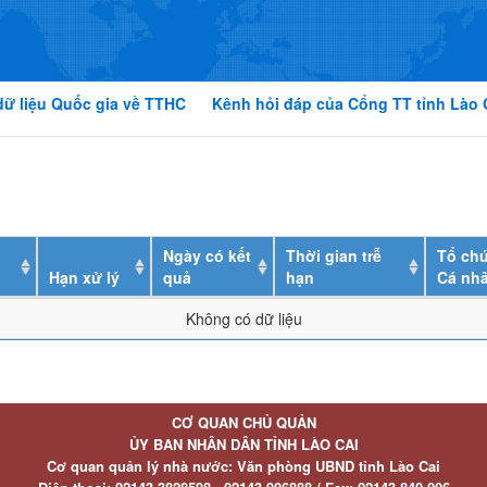
dữ liệu Quốc gia về TTHC
Kênh hỏi đáp của Cổng TT tỉnh Lào 
Ngày có kết
Thời gian trễ
Tổ chứ
Hạn xử lý
quả
hạn
Cá nh
Không có dữ liệu
CƠ QUAN CHỦ QUẢN
ỦY BAN NHÂN DÂN TỈNH LÀO CAI
Cơ quan quản lý nhà nước: Văn phòng UBND tỉnh Lào Cai