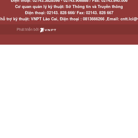
Điện thoại:
02143.3828598 - 02143.906888 /
Fax:
02143.840.006
Cơ quan quản lý kỹ thuật: Sở Thông tin và Truyền thông
Điện thoại:
02143. 828 666/
Fax:
02143. 828 667
hỗ trợ kỹ thuật
: VNPT Lào Cai,
Điện thoại :
0813666266 ,
Email
:
cntt.lci@
Phát triển bởi