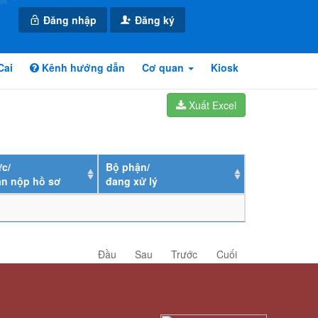
Đăng nhập
Đăng ký
Cai
Kênh hướng dẫn
Cơ quan
Kiosk
Xuất Excel
c/
Bộ phận/
ân nộp hồ sơ
đang xử lý
Đầu
Sau
Trước
Cuối