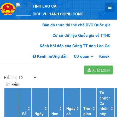
TỈNH LÀO CAI
DỊCH VỤ HÀNH CHÍNH CÔNG
Bản đồ thực thi thể chế DVC Quốc gia
Cơ sở dữ liệu Quốc gia về TTHC
Kênh hỏi đáp của Cổng TT tỉnh Lào Cai
Kênh hướng dẫn
Cơ quan
Kiosk
Xuất Excel
Hiển thị
Tìm kiếm:
Tổ
chức/
Cá
Ngày
Thời
nhân
Số
Ngày
Hạn
có
gian
nộp