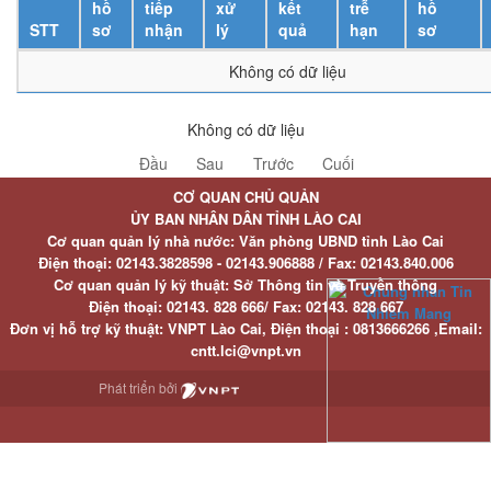
hồ
tiếp
xử
kết
trễ
hồ
STT
sơ
nhận
lý
quả
hạn
sơ
Không có dữ liệu
Không có dữ liệu
Đầu
Sau
Trước
Cuối
CƠ QUAN CHỦ QUẢN
ỦY BAN NHÂN DÂN TỈNH LÀO CAI
Cơ quan quản lý nhà nước: Văn phòng UBND tỉnh Lào Cai
Điện thoại:
02143.3828598 - 02143.906888 /
Fax:
02143.840.006
Cơ quan quản lý kỹ thuật: Sở Thông tin và Truyền thông
Điện thoại:
02143. 828 666/
Fax:
02143. 828 667
Đơn vị hỗ trợ kỹ thuật
: VNPT Lào Cai,
Điện thoại :
0813666266 ,
Email
:
cntt.lci@vnpt.vn
Phát triển bởi