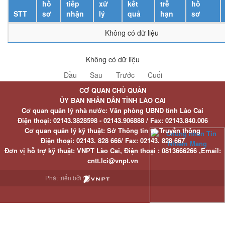
hồ
tiếp
xử
kết
trễ
hồ
STT
sơ
nhận
lý
quả
hạn
sơ
Không có dữ liệu
Không có dữ liệu
Đầu
Sau
Trước
Cuối
CƠ QUAN CHỦ QUẢN
ỦY BAN NHÂN DÂN TỈNH LÀO CAI
Cơ quan quản lý nhà nước: Văn phòng UBND tỉnh Lào Cai
Điện thoại:
02143.3828598 - 02143.906888 /
Fax:
02143.840.006
Cơ quan quản lý kỹ thuật: Sở Thông tin và Truyền thông
Điện thoại:
02143. 828 666/
Fax:
02143. 828 667
Đơn vị hỗ trợ kỹ thuật
: VNPT Lào Cai,
Điện thoại :
0813666266 ,
Email
:
cntt.lci@vnpt.vn
Phát triển bởi