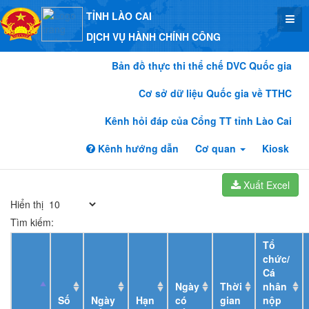
TỈNH LÀO CAI
DỊCH VỤ HÀNH CHÍNH CÔNG
Bản đồ thực thi thể chế DVC Quốc gia
Cơ sở dữ liệu Quốc gia về TTHC
Kênh hỏi đáp của Cổng TT tỉnh Lào Cai
Kênh hướng dẫn
Cơ quan
Kiosk
Xuất Excel
Hiển thị
Tìm kiếm:
Tổ
chức/
Cá
Ngày
Thời
nhân
Số
Ngày
Hạn
có
gian
nộp