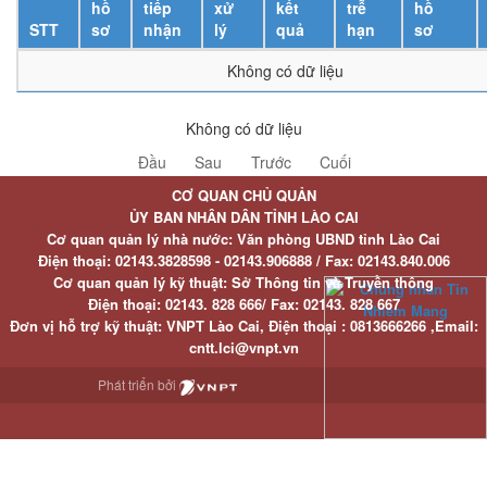
hồ
tiếp
xử
kết
trễ
hồ
STT
sơ
nhận
lý
quả
hạn
sơ
Không có dữ liệu
Không có dữ liệu
Đầu
Sau
Trước
Cuối
CƠ QUAN CHỦ QUẢN
ỦY BAN NHÂN DÂN TỈNH LÀO CAI
Cơ quan quản lý nhà nước: Văn phòng UBND tỉnh Lào Cai
Điện thoại:
02143.3828598 - 02143.906888 /
Fax:
02143.840.006
Cơ quan quản lý kỹ thuật: Sở Thông tin và Truyền thông
Điện thoại:
02143. 828 666/
Fax:
02143. 828 667
Đơn vị hỗ trợ kỹ thuật
: VNPT Lào Cai,
Điện thoại :
0813666266 ,
Email
:
cntt.lci@vnpt.vn
Phát triển bởi