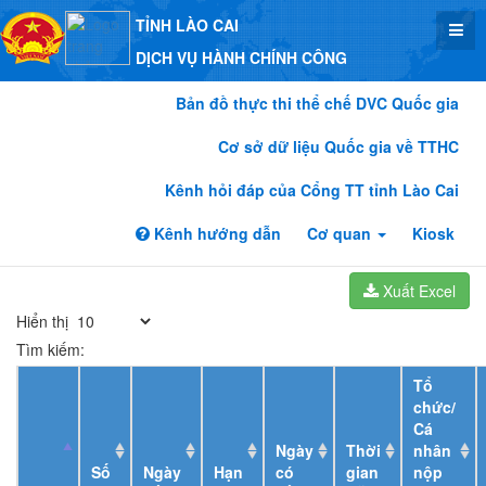
TỈNH LÀO CAI
DỊCH VỤ HÀNH CHÍNH CÔNG
Bản đồ thực thi thể chế DVC Quốc gia
Cơ sở dữ liệu Quốc gia về TTHC
Kênh hỏi đáp của Cổng TT tỉnh Lào Cai
Kênh hướng dẫn
Cơ quan
Kiosk
Xuất Excel
Hiển thị
Tìm kiếm:
Tổ
chức/
Cá
Ngày
Thời
nhân
Số
Ngày
Hạn
có
gian
nộp