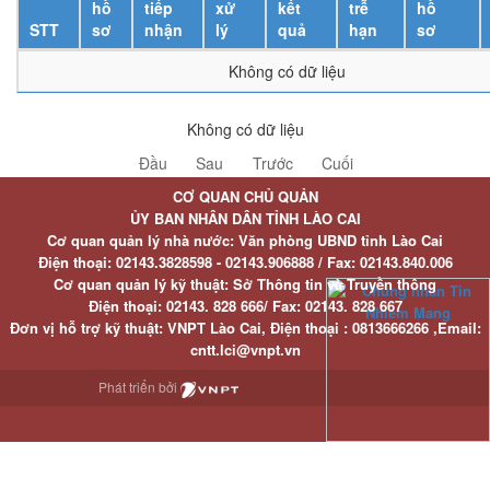
hồ
tiếp
xử
kết
trễ
hồ
STT
sơ
nhận
lý
quả
hạn
sơ
Không có dữ liệu
Không có dữ liệu
Đầu
Sau
Trước
Cuối
CƠ QUAN CHỦ QUẢN
ỦY BAN NHÂN DÂN TỈNH LÀO CAI
Cơ quan quản lý nhà nước: Văn phòng UBND tỉnh Lào Cai
Điện thoại:
02143.3828598 - 02143.906888 /
Fax:
02143.840.006
Cơ quan quản lý kỹ thuật: Sở Thông tin và Truyền thông
Điện thoại:
02143. 828 666/
Fax:
02143. 828 667
Đơn vị hỗ trợ kỹ thuật
: VNPT Lào Cai,
Điện thoại :
0813666266 ,
Email
:
cntt.lci@vnpt.vn
Phát triển bởi