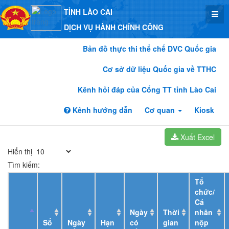
TỈNH LÀO CAI
DỊCH VỤ HÀNH CHÍNH CÔNG
Bản đồ thực thi thể chế DVC Quốc gia
Cơ sở dữ liệu Quốc gia về TTHC
Kênh hỏi đáp của Cổng TT tỉnh Lào Cai
Kênh hướng dẫn
Cơ quan
Kiosk
Xuất Excel
Hiển thị
Tìm kiếm:
Tổ
chức/
Cá
Ngày
Thời
nhân
Số
Ngày
Hạn
có
gian
nộp