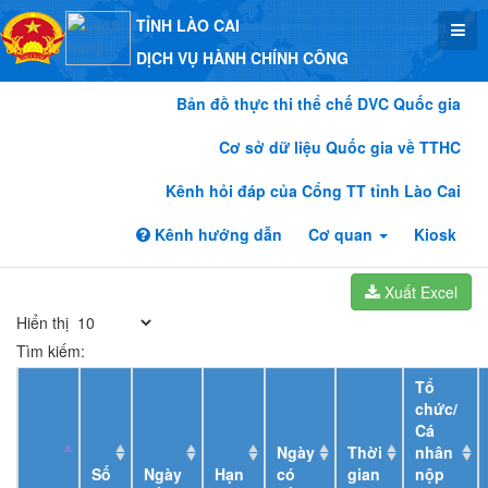
TỈNH LÀO CAI
DỊCH VỤ HÀNH CHÍNH CÔNG
Bản đồ thực thi thể chế DVC Quốc gia
Cơ sở dữ liệu Quốc gia về TTHC
Kênh hỏi đáp của Cổng TT tỉnh Lào Cai
Kênh hướng dẫn
Cơ quan
Kiosk
Xuất Excel
Hiển thị
Tìm kiếm:
Tổ
chức/
Cá
Ngày
Thời
nhân
Số
Ngày
Hạn
có
gian
nộp