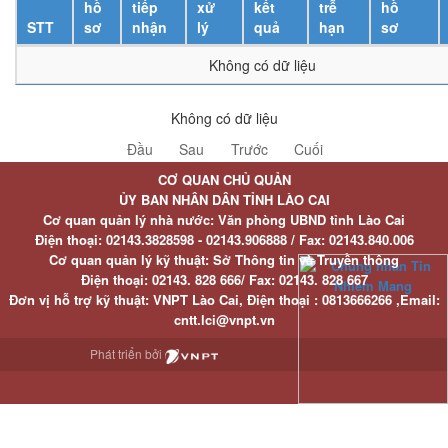
hồ
tiếp
xử
kết
trễ
hồ
STT
sơ
nhận
lý
quả
hạn
sơ
Không có dữ liệu
Không có dữ liệu
Đầu
Sau
Trước
Cuối
CƠ QUAN CHỦ QUẢN
ỦY BAN NHÂN DÂN TỈNH LÀO CAI
Cơ quan quản lý nhà nước: Văn phòng UBND tỉnh Lào Cai
Điện thoại:
02143.3828598 - 02143.906888 /
Fax:
02143.840.006
Cơ quan quản lý kỹ thuật: Sở Thông tin và Truyền thông
Điện thoại:
02143. 828 666/
Fax:
02143. 828 667
Đơn vị hỗ trợ kỹ thuật
: VNPT Lào Cai,
Điện thoại :
0813666266 ,
Email
:
cntt.lci@vnpt.vn
Phát triển bởi