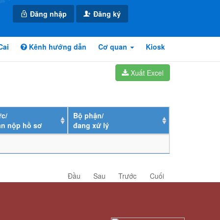
Đăng nhập
Đăng ký
Cai
Kênh hướng dẫn
Cơ quan
Kiosk
Xuất Excel
c/
Bộ phận/
ân nộp hồ sơ
đang xử lý
Đầu
Sau
Trước
Cuối