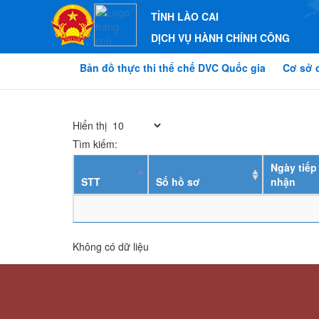
TỈNH LÀO CAI
DỊCH VỤ HÀNH CHÍNH CÔNG
Bản đồ thực thi thể chế DVC Quốc gia
Cơ sở 
Hiển thị
Tìm kiếm:
Ngày tiếp
STT
Số hồ sơ
nhận
Không có dữ liệu