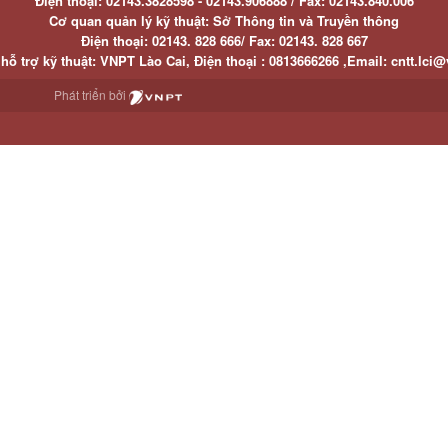
Điện thoại:
02143.3828598 - 02143.906888 /
Fax:
02143.840.006
Cơ quan quản lý kỹ thuật: Sở Thông tin và Truyền thông
Điện thoại:
02143. 828 666/
Fax:
02143. 828 667
hỗ trợ kỹ thuật
: VNPT Lào Cai,
Điện thoại :
0813666266 ,
Email
:
cntt.lci@
Phát triển bởi