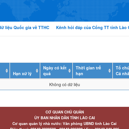
dữ liệu Quốc gia về TTHC
Kênh hỏi đáp của Cổng TT tỉnh Lào 
Ngày có kết
Thời gian trễ
Tổ chứ
Hạn xử lý
quả
hạn
Cá nh
Không có dữ liệu
CƠ QUAN CHỦ QUẢN
ỦY BAN NHÂN DÂN TỈNH LÀO CAI
Cơ quan quản lý nhà nước: Văn phòng UBND tỉnh Lào Cai