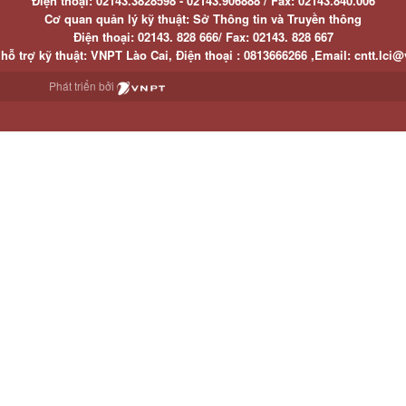
Điện thoại:
02143.3828598 - 02143.906888 /
Fax:
02143.840.006
Cơ quan quản lý kỹ thuật: Sở Thông tin và Truyền thông
Điện thoại:
02143. 828 666/
Fax:
02143. 828 667
hỗ trợ kỹ thuật
: VNPT Lào Cai,
Điện thoại :
0813666266 ,
Email
:
cntt.lci@
Phát triển bởi