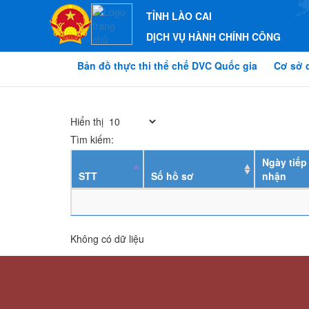
TỈNH LÀO CAI
DỊCH VỤ HÀNH CHÍNH CÔNG
Bản đồ thực thi thể chế DVC Quốc gia
Cơ sở 
Hiển thị
Tìm kiếm:
Ngày tiếp
STT
Số hồ sơ
nhận
Không có dữ liệu