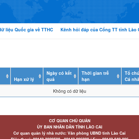
dữ liệu Quốc gia về TTHC
Kênh hỏi đáp của Cổng TT tỉnh Lào 
Ngày có kết
Thời gian trễ
Tổ chứ
Hạn xử lý
quả
hạn
Cá nh
Không có dữ liệu
CƠ QUAN CHỦ QUẢN
ỦY BAN NHÂN DÂN TỈNH LÀO CAI
Cơ quan quản lý nhà nước: Văn phòng UBND tỉnh Lào Cai