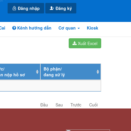
Đăng nhập
Đăng ký
Cai
Kênh hướng dẫn
Cơ quan
Kiosk
Xuất Excel
c/
Bộ phận/
ân nộp hồ sơ
đang xử lý
Đầu
Sau
Trước
Cuối