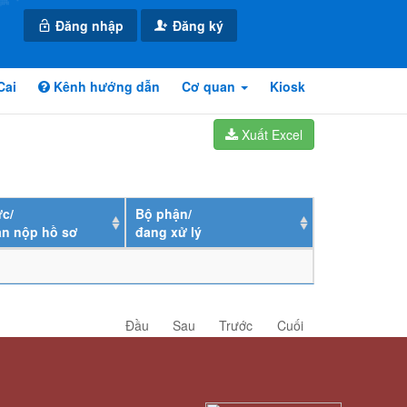
Đăng nhập
Đăng ký
Cai
Kênh hướng dẫn
Cơ quan
Kiosk
Xuất Excel
c/
Bộ phận/
ân nộp hồ sơ
đang xử lý
Đầu
Sau
Trước
Cuối