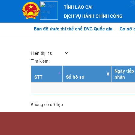
TỈNH LÀO CAI
DỊCH VỤ HÀNH CHÍNH CÔNG
Bản đồ thực thi thể chế DVC Quốc gia
Cơ sở 
Hiển thị
Tìm kiếm:
Ngày tiếp
STT
Số hồ sơ
nhận
Không có dữ liệu