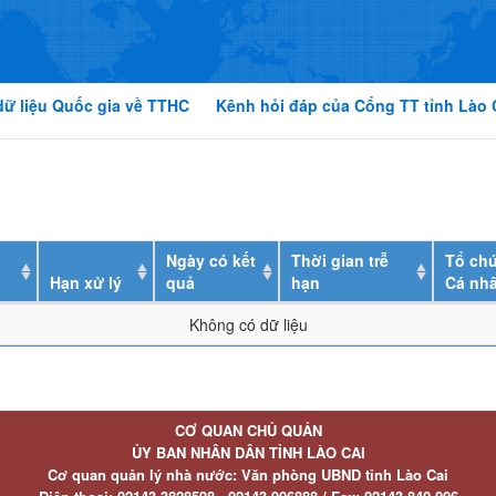
dữ liệu Quốc gia về TTHC
Kênh hỏi đáp của Cổng TT tỉnh Lào 
Ngày có kết
Thời gian trễ
Tổ chứ
Hạn xử lý
quả
hạn
Cá nh
Không có dữ liệu
CƠ QUAN CHỦ QUẢN
ỦY BAN NHÂN DÂN TỈNH LÀO CAI
Cơ quan quản lý nhà nước: Văn phòng UBND tỉnh Lào Cai