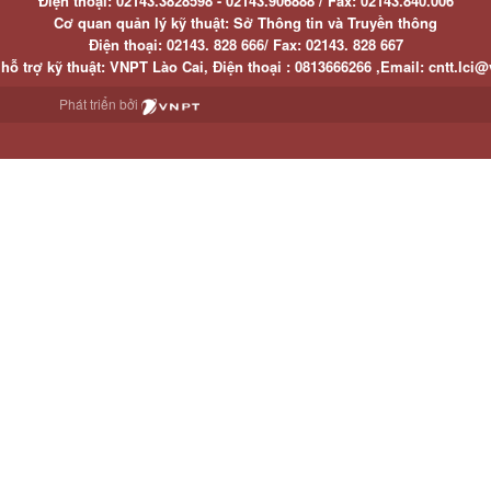
Điện thoại:
02143.3828598 - 02143.906888 /
Fax:
02143.840.006
Cơ quan quản lý kỹ thuật: Sở Thông tin và Truyền thông
Điện thoại:
02143. 828 666/
Fax:
02143. 828 667
hỗ trợ kỹ thuật
: VNPT Lào Cai,
Điện thoại :
0813666266 ,
Email
:
cntt.lci@
Phát triển bởi