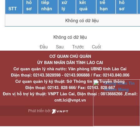
hồ
tiếp
xử
kết
trễ
hồ
STT
sơ
nhận
lý
quả
hạn
sơ
Không có dữ liệu
Không có dữ liệu
Đầu
Sau
Trước
Cuối
CƠ QUAN CHỦ QUẢN
ỦY BAN NHÂN DÂN TỈNH LÀO CAI
Cơ quan quản lý nhà nước: Văn phòng UBND tỉnh Lào Cai
Điện thoại:
02143.3828598 - 02143.906888 /
Fax:
02143.840.006
Cơ quan quản lý kỹ thuật: Sở Thông tin và Truyền thông
Điện thoại:
02143. 828 666/
Fax:
02143. 828 667
Đơn vị hỗ trợ kỹ thuật
: VNPT Lào Cai,
Điện thoại :
0813666266 ,
Email
:
cntt.lci@vnpt.vn
Phát triển bởi