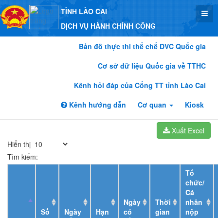
TỈNH LÀO CAI
DỊCH VỤ HÀNH CHÍNH CÔNG
Bản đồ thực thi thể chế DVC Quốc gia
Cơ sở dữ liệu Quốc gia về TTHC
Kênh hỏi đáp của Cổng TT tỉnh Lào Cai
Kênh hướng dẫn
Cơ quan
Kiosk
Xuất Excel
Hiển thị
Tìm kiếm:
Tổ
chức/
Cá
Ngày
Thời
nhân
Số
Ngày
Hạn
có
gian
nộp