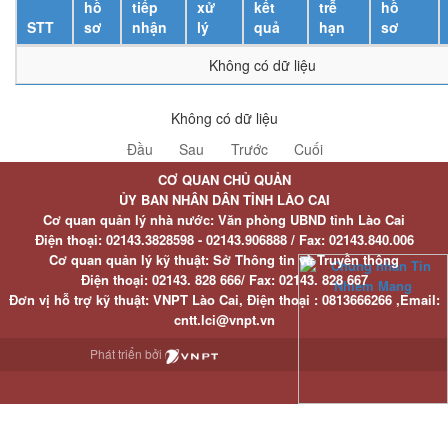
hồ
tiếp
xử
kết
trễ
hồ
STT
sơ
nhận
lý
quả
hạn
sơ
Không có dữ liệu
Không có dữ liệu
Đầu
Sau
Trước
Cuối
CƠ QUAN CHỦ QUẢN
ỦY BAN NHÂN DÂN TỈNH LÀO CAI
Cơ quan quản lý nhà nước: Văn phòng UBND tỉnh Lào Cai
Điện thoại:
02143.3828598 - 02143.906888 /
Fax:
02143.840.006
Cơ quan quản lý kỹ thuật: Sở Thông tin và Truyền thông
Điện thoại:
02143. 828 666/
Fax:
02143. 828 667
Đơn vị hỗ trợ kỹ thuật
: VNPT Lào Cai,
Điện thoại :
0813666266 ,
Email
:
cntt.lci@vnpt.vn
Phát triển bởi