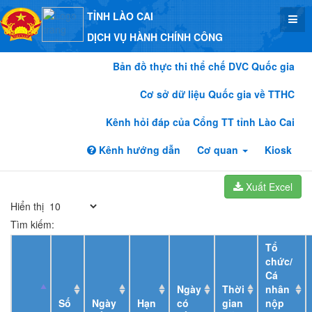
TỈNH LÀO CAI
DỊCH VỤ HÀNH CHÍNH CÔNG
Bản đồ thực thi thể chế DVC Quốc gia
Cơ sở dữ liệu Quốc gia về TTHC
Kênh hỏi đáp của Cổng TT tỉnh Lào Cai
Kênh hướng dẫn
Cơ quan
Kiosk
Xuất Excel
Hiển thị
Tìm kiếm:
Tổ
chức/
Cá
Ngày
Thời
nhân
Số
Ngày
Hạn
có
gian
nộp