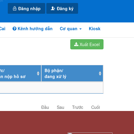
Đăng nhập
Đăng ký
Cai
Kênh hướng dẫn
Cơ quan
Kiosk
Xuất Excel
c/
Bộ phận/
ân nộp hồ sơ
đang xử lý
Đầu
Sau
Trước
Cuối