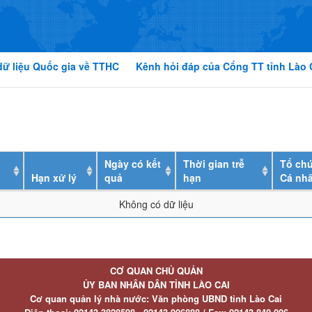
dữ liệu Quốc gia về TTHC
Kênh hỏi đáp của Cổng TT tỉnh Lào 
Ngày có kết
Thời gian trễ
Tổ chứ
Hạn xử lý
quả
hạn
Cá nh
Không có dữ liệu
CƠ QUAN CHỦ QUẢN
ỦY BAN NHÂN DÂN TỈNH LÀO CAI
Cơ quan quản lý nhà nước: Văn phòng UBND tỉnh Lào Cai