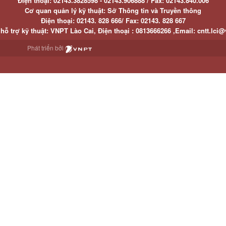
Điện thoại:
02143.3828598 - 02143.906888 /
Fax:
02143.840.006
Cơ quan quản lý kỹ thuật: Sở Thông tin và Truyền thông
Điện thoại:
02143. 828 666/
Fax:
02143. 828 667
hỗ trợ kỹ thuật
: VNPT Lào Cai,
Điện thoại :
0813666266 ,
Email
:
cntt.lci@
Phát triển bởi