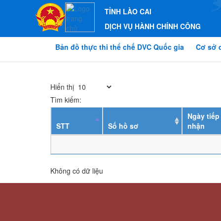
TỈNH LÀO CAI
DỊCH VỤ HÀNH CHÍNH CÔNG
Bản đồ thực thi thể chế DVC Quốc gia
Cơ sở 
Hiển thị
Tìm kiếm:
Ngày tiếp
STT
Số hồ sơ
nhận
Không có dữ liệu