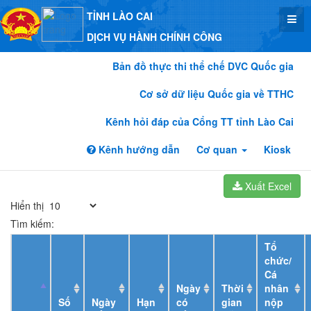
TỈNH LÀO CAI
DỊCH VỤ HÀNH CHÍNH CÔNG
Bản đồ thực thi thể chế DVC Quốc gia
Cơ sở dữ liệu Quốc gia về TTHC
Kênh hỏi đáp của Cổng TT tỉnh Lào Cai
Kênh hướng dẫn
Cơ quan
Kiosk
Xuất Excel
Hiển thị
Tìm kiếm:
Tổ
chức/
Cá
Ngày
Thời
nhân
Số
Ngày
Hạn
có
gian
nộp