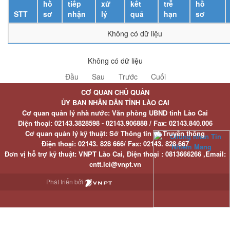
hồ
tiếp
xử
kết
trễ
hồ
STT
sơ
nhận
lý
quả
hạn
sơ
Không có dữ liệu
Không có dữ liệu
Đầu
Sau
Trước
Cuối
CƠ QUAN CHỦ QUẢN
ỦY BAN NHÂN DÂN TỈNH LÀO CAI
Cơ quan quản lý nhà nước: Văn phòng UBND tỉnh Lào Cai
Điện thoại:
02143.3828598 - 02143.906888 /
Fax:
02143.840.006
Cơ quan quản lý kỹ thuật: Sở Thông tin và Truyền thông
Điện thoại:
02143. 828 666/
Fax:
02143. 828 667
Đơn vị hỗ trợ kỹ thuật
: VNPT Lào Cai,
Điện thoại :
0813666266 ,
Email
:
cntt.lci@vnpt.vn
Phát triển bởi