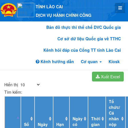
TỈNH LÀO CAI
DỊCH VỤ HÀNH CHÍNH CÔNG
Bản đồ thực thi thể chế DVC Quốc gia
Cơ sở dữ liệu Quốc gia về TTHC
Kênh hỏi đáp của Cổng TT tỉnh Lào Cai
Kênh hướng dẫn
Cơ quan
Kiosk
Xuất Excel
Hiển thị
Tìm kiếm:
Tổ
chức/
Cá
Ngày
Thời
nhân
Số
Ngày
Hạn
có
gian
nộp