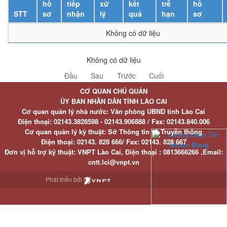
hồ
tiếp
xử
kết
trễ
hồ
STT
sơ
nhận
lý
quả
hạn
sơ
Không có dữ liệu
Không có dữ liệu
Đầu
Sau
Trước
Cuối
CƠ QUAN CHỦ QUẢN
ỦY BAN NHÂN DÂN TỈNH LÀO CAI
Cơ quan quản lý nhà nước: Văn phòng UBND tỉnh Lào Cai
Điện thoại:
02143.3828598 - 02143.906888 /
Fax:
02143.840.006
Cơ quan quản lý kỹ thuật: Sở Thông tin và Truyền thông
Điện thoại:
02143. 828 666/
Fax:
02143. 828 667
Đơn vị hỗ trợ kỹ thuật
: VNPT Lào Cai,
Điện thoại :
0813666266 ,
Email
:
cntt.lci@vnpt.vn
Phát triển bởi