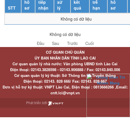
hồ
tiếp
xử
kết
trễ
hồ
STT
sơ
nhận
lý
quả
hạn
sơ
Không có dữ liệu
Không có dữ liệu
Đầu
Sau
Trước
Cuối
CƠ QUAN CHỦ QUẢN
ỦY BAN NHÂN DÂN TỈNH LÀO CAI
Cơ quan quản lý nhà nước: Văn phòng UBND tỉnh Lào Cai
Điện thoại:
02143.3828598 - 02143.906888 /
Fax:
02143.840.006
Cơ quan quản lý kỹ thuật: Sở Thông tin và Truyền thông
Điện thoại:
02143. 828 666/
Fax:
02143. 828 667
Đơn vị hỗ trợ kỹ thuật
: VNPT Lào Cai,
Điện thoại :
0813666266 ,
Email
:
cntt.lci@vnpt.vn
Phát triển bởi