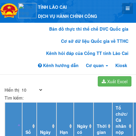
TỈNH LÀO CAI
DỊCH VỤ HÀNH CHÍNH CÔNG
Bản đồ thực thi thể chế DVC Quốc gia
Cơ sở dữ liệu Quốc gia về TTHC
Kênh hỏi đáp của Cổng TT tỉnh Lào Cai
Kênh hướng dẫn
Cơ quan
Kiosk
Xuất Excel
Hiển thị
Tìm kiếm:
Tổ
chức/
Cá
Ngày
Thời
nhân
Số
Ngày
Hạn
có
gian
nộp