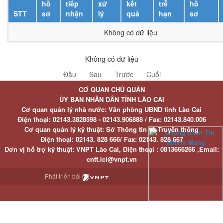
hồ
tiếp
xử
kết
trễ
hồ
STT
sơ
nhận
lý
quả
hạn
sơ
Không có dữ liệu
Không có dữ liệu
Đầu
Sau
Trước
Cuối
CƠ QUAN CHỦ QUẢN
ỦY BAN NHÂN DÂN TỈNH LÀO CAI
Cơ quan quản lý nhà nước: Văn phòng UBND tỉnh Lào Cai
Điện thoại:
02143.3828598 - 02143.906888 /
Fax:
02143.840.006
Cơ quan quản lý kỹ thuật: Sở Thông tin và Truyền thông
Điện thoại:
02143. 828 666/
Fax:
02143. 828 667
Đơn vị hỗ trợ kỹ thuật
: VNPT Lào Cai,
Điện thoại :
0813666266 ,
Email
:
cntt.lci@vnpt.vn
Phát triển bởi