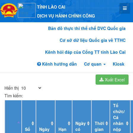
TỈNH LÀO CAI
DỊCH VỤ HÀNH CHÍNH CÔNG
Bản đồ thực thi thể chế DVC Quốc gia
Cơ sở dữ liệu Quốc gia về TTHC
Kênh hỏi đáp của Cổng TT tỉnh Lào Cai
Kênh hướng dẫn
Cơ quan
Kiosk
Xuất Excel
Hiển thị
Tìm kiếm:
Tổ
chức/
Cá
Ngày
Thời
nhân
Số
Ngày
Hạn
có
gian
nộp