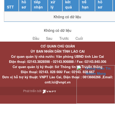
hồ
tiếp
xử
kết
trễ
hồ
STT
sơ
nhận
lý
quả
hạn
sơ
Không có dữ liệu
Không có dữ liệu
Đầu
Sau
Trước
Cuối
CƠ QUAN CHỦ QUẢN
ỦY BAN NHÂN DÂN TỈNH LÀO CAI
Cơ quan quản lý nhà nước: Văn phòng UBND tỉnh Lào Cai
Điện thoại:
02143.3828598 - 02143.906888 /
Fax:
02143.840.006
Cơ quan quản lý kỹ thuật: Sở Thông tin và Truyền thông
Điện thoại:
02143. 828 666/
Fax:
02143. 828 667
Đơn vị hỗ trợ kỹ thuật
: VNPT Lào Cai,
Điện thoại :
0813666266 ,
Email
:
cntt.lci@vnpt.vn
Phát triển bởi