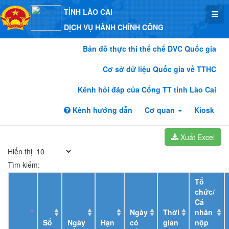
TỈNH LÀO CAI
DỊCH VỤ HÀNH CHÍNH CÔNG
Bản đồ thực thi thể chế DVC Quốc gia
Cơ sở dữ liệu Quốc gia về TTHC
Kênh hỏi đáp của Cổng TT tỉnh Lào Cai
Kênh hướng dẫn
Cơ quan
Kiosk
Xuất Excel
Hiển thị
Tìm kiếm:
Tổ
chức/
Cá
Ngày
Thời
nhân
Số
Ngày
Hạn
có
gian
nộp