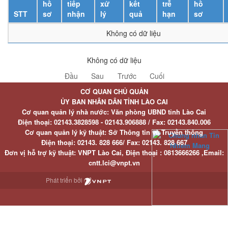
hồ
tiếp
xử
kết
trễ
hồ
STT
sơ
nhận
lý
quả
hạn
sơ
Không có dữ liệu
Không có dữ liệu
Đầu
Sau
Trước
Cuối
CƠ QUAN CHỦ QUẢN
ỦY BAN NHÂN DÂN TỈNH LÀO CAI
Cơ quan quản lý nhà nước: Văn phòng UBND tỉnh Lào Cai
Điện thoại:
02143.3828598 - 02143.906888 /
Fax:
02143.840.006
Cơ quan quản lý kỹ thuật: Sở Thông tin và Truyền thông
Điện thoại:
02143. 828 666/
Fax:
02143. 828 667
Đơn vị hỗ trợ kỹ thuật
: VNPT Lào Cai,
Điện thoại :
0813666266 ,
Email
:
cntt.lci@vnpt.vn
Phát triển bởi