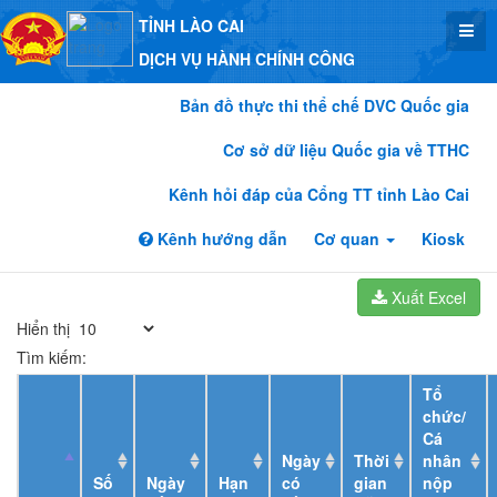
TỈNH LÀO CAI
DỊCH VỤ HÀNH CHÍNH CÔNG
Bản đồ thực thi thể chế DVC Quốc gia
Cơ sở dữ liệu Quốc gia về TTHC
Kênh hỏi đáp của Cổng TT tỉnh Lào Cai
Kênh hướng dẫn
Cơ quan
Kiosk
Xuất Excel
Hiển thị
Tìm kiếm:
Tổ
chức/
Cá
Ngày
Thời
nhân
Số
Ngày
Hạn
có
gian
nộp