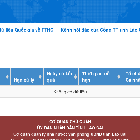
dữ liệu Quốc gia về TTHC
Kênh hỏi đáp của Cổng TT tỉnh Lào 
Ngày có kết
Thời gian trễ
Tổ chứ
Hạn xử lý
quả
hạn
Cá nh
Không có dữ liệu
CƠ QUAN CHỦ QUẢN
ỦY BAN NHÂN DÂN TỈNH LÀO CAI
Cơ quan quản lý nhà nước: Văn phòng UBND tỉnh Lào Cai