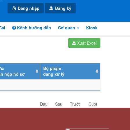
Đăng nhập
Đăng ký
Cai
Kênh hướng dẫn
Cơ quan
Kiosk
Xuất Excel
c/
Bộ phận/
ân nộp hồ sơ
đang xử lý
Đầu
Sau
Trước
Cuối