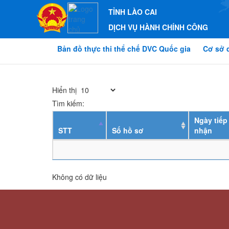
TỈNH LÀO CAI
DỊCH VỤ HÀNH CHÍNH CÔNG
Bản đồ thực thi thể chế DVC Quốc gia
Cơ sở 
Hiển thị
Tìm kiếm:
Ngày tiếp
STT
Số hồ sơ
nhận
Không có dữ liệu