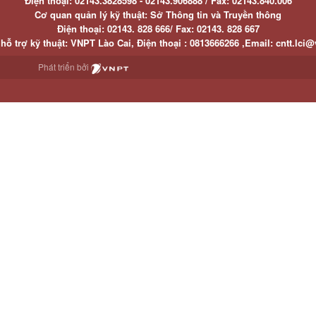
Điện thoại:
02143.3828598 - 02143.906888 /
Fax:
02143.840.006
Cơ quan quản lý kỹ thuật: Sở Thông tin và Truyền thông
Điện thoại:
02143. 828 666/
Fax:
02143. 828 667
hỗ trợ kỹ thuật
: VNPT Lào Cai,
Điện thoại :
0813666266 ,
Email
:
cntt.lci@
Phát triển bởi