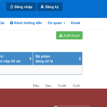
Đăng nhập
Đăng ký
Cai
Kênh hướng dẫn
Cơ quan
Kiosk
Xuất Excel
c/
Bộ phận/
ân nộp hồ sơ
đang xử lý
Đầu
Sau
Trước
Cuối