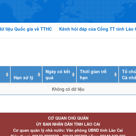
dữ liệu Quốc gia về TTHC
Kênh hỏi đáp của Cổng TT tỉnh Lào 
Ngày có kết
Thời gian trễ
Tổ chứ
Hạn xử lý
quả
hạn
Cá nh
Không có dữ liệu
CƠ QUAN CHỦ QUẢN
ỦY BAN NHÂN DÂN TỈNH LÀO CAI
Cơ quan quản lý nhà nước: Văn phòng UBND tỉnh Lào Cai