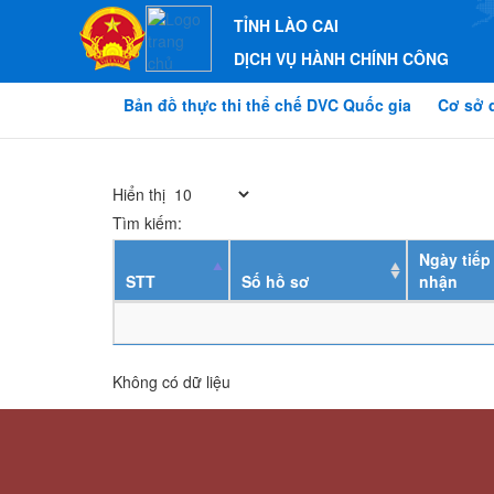
TỈNH LÀO CAI
DỊCH VỤ HÀNH CHÍNH CÔNG
Bản đồ thực thi thể chế DVC Quốc gia
Cơ sở 
Hiển thị
Tìm kiếm:
Ngày tiếp
STT
Số hồ sơ
nhận
Không có dữ liệu