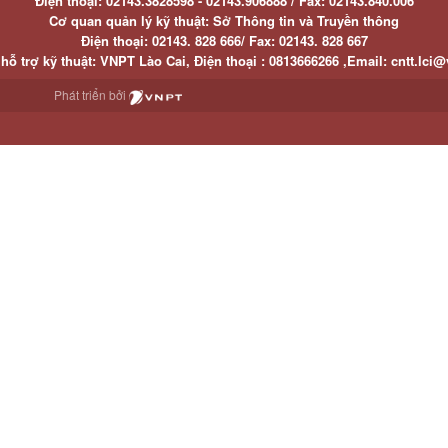
Điện thoại:
02143.3828598 - 02143.906888 /
Fax:
02143.840.006
Cơ quan quản lý kỹ thuật: Sở Thông tin và Truyền thông
Điện thoại:
02143. 828 666/
Fax:
02143. 828 667
hỗ trợ kỹ thuật
: VNPT Lào Cai,
Điện thoại :
0813666266 ,
Email
:
cntt.lci@
Phát triển bởi