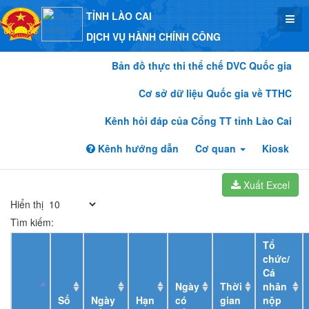
TỈNH LÀO CAI
DỊCH VỤ HÀNH CHÍNH CÔNG
Bản đồ thực thi thể chế DVC Quốc gia
Cơ sở dữ liệu Quốc gia về TTHC
Kênh hỏi đáp của Cổng TT tỉnh Lào Cai
Kênh hướng dẫn
Cơ quan
Kiosk
Xuất Excel
Hiển thị
Tìm kiếm:
Tổ
chức/
Cá
Ngày
Thời
nhân
Số
Ngày
Hạn
có
gian
nộp