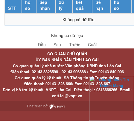
hồ
tiếp
xử
kết
trễ
hồ
STT
sơ
nhận
lý
quả
hạn
sơ
Không có dữ liệu
Không có dữ liệu
Đầu
Sau
Trước
Cuối
CƠ QUAN CHỦ QUẢN
ỦY BAN NHÂN DÂN TỈNH LÀO CAI
Cơ quan quản lý nhà nước: Văn phòng UBND tỉnh Lào Cai
Điện thoại:
02143.3828598 - 02143.906888 /
Fax:
02143.840.006
Cơ quan quản lý kỹ thuật: Sở Thông tin và Truyền thông
Điện thoại:
02143. 828 666/
Fax:
02143. 828 667
Đơn vị hỗ trợ kỹ thuật
: VNPT Lào Cai,
Điện thoại :
0813666266 ,
Email
:
cntt.lci@vnpt.vn
Phát triển bởi