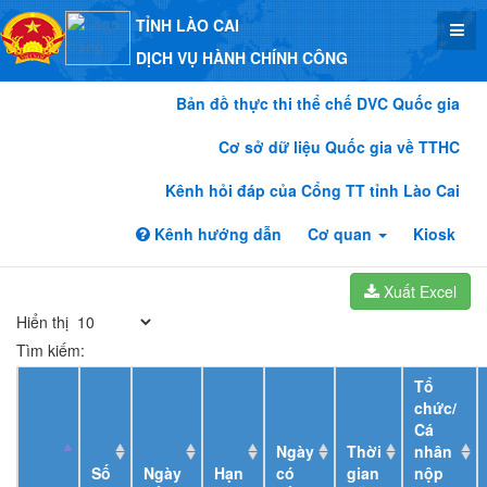
TỈNH LÀO CAI
DỊCH VỤ HÀNH CHÍNH CÔNG
Bản đồ thực thi thể chế DVC Quốc gia
Cơ sở dữ liệu Quốc gia về TTHC
Kênh hỏi đáp của Cổng TT tỉnh Lào Cai
Kênh hướng dẫn
Cơ quan
Kiosk
Xuất Excel
Hiển thị
Tìm kiếm:
Tổ
chức/
Cá
Ngày
Thời
nhân
Số
Ngày
Hạn
có
gian
nộp