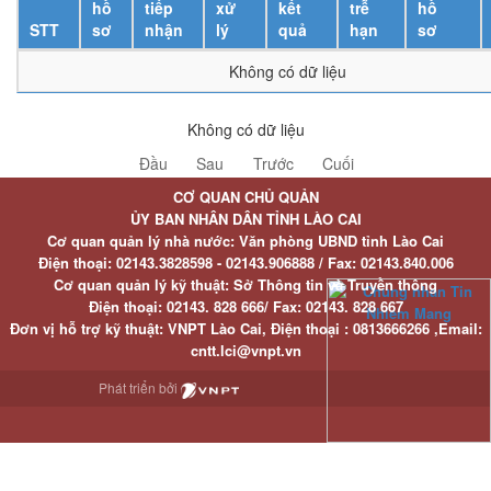
hồ
tiếp
xử
kết
trễ
hồ
STT
sơ
nhận
lý
quả
hạn
sơ
Không có dữ liệu
Không có dữ liệu
Đầu
Sau
Trước
Cuối
CƠ QUAN CHỦ QUẢN
ỦY BAN NHÂN DÂN TỈNH LÀO CAI
Cơ quan quản lý nhà nước: Văn phòng UBND tỉnh Lào Cai
Điện thoại:
02143.3828598 - 02143.906888 /
Fax:
02143.840.006
Cơ quan quản lý kỹ thuật: Sở Thông tin và Truyền thông
Điện thoại:
02143. 828 666/
Fax:
02143. 828 667
Đơn vị hỗ trợ kỹ thuật
: VNPT Lào Cai,
Điện thoại :
0813666266 ,
Email
:
cntt.lci@vnpt.vn
Phát triển bởi