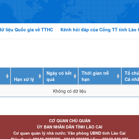
dữ liệu Quốc gia về TTHC
Kênh hỏi đáp của Cổng TT tỉnh Lào 
Ngày có kết
Thời gian trễ
Tổ chứ
Hạn xử lý
quả
hạn
Cá nh
Không có dữ liệu
CƠ QUAN CHỦ QUẢN
ỦY BAN NHÂN DÂN TỈNH LÀO CAI
Cơ quan quản lý nhà nước: Văn phòng UBND tỉnh Lào Cai