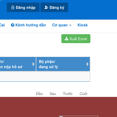
Đăng nhập
Đăng ký
Cai
Kênh hướng dẫn
Cơ quan
Kiosk
Xuất Excel
c/
Bộ phận/
ân nộp hồ sơ
đang xử lý
Đầu
Sau
Trước
Cuối