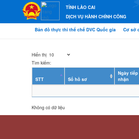
TỈNH LÀO CAI
DỊCH VỤ HÀNH CHÍNH CÔNG
Bản đồ thực thi thể chế DVC Quốc gia
Cơ sở 
Hiển thị
Tìm kiếm:
Ngày tiếp
STT
Số hồ sơ
nhận
Không có dữ liệu