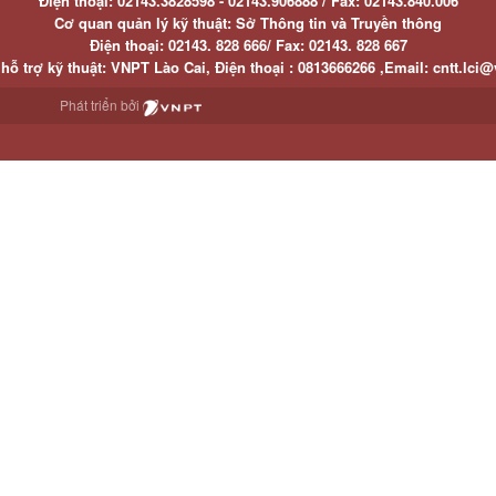
Điện thoại:
02143.3828598 - 02143.906888 /
Fax:
02143.840.006
Cơ quan quản lý kỹ thuật: Sở Thông tin và Truyền thông
Điện thoại:
02143. 828 666/
Fax:
02143. 828 667
hỗ trợ kỹ thuật
: VNPT Lào Cai,
Điện thoại :
0813666266 ,
Email
:
cntt.lci@
Phát triển bởi