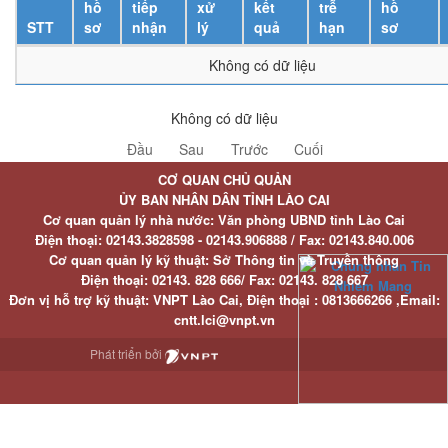
hồ
tiếp
xử
kết
trễ
hồ
STT
sơ
nhận
lý
quả
hạn
sơ
Không có dữ liệu
Không có dữ liệu
Đầu
Sau
Trước
Cuối
CƠ QUAN CHỦ QUẢN
ỦY BAN NHÂN DÂN TỈNH LÀO CAI
Cơ quan quản lý nhà nước: Văn phòng UBND tỉnh Lào Cai
Điện thoại:
02143.3828598 - 02143.906888 /
Fax:
02143.840.006
Cơ quan quản lý kỹ thuật: Sở Thông tin và Truyền thông
Điện thoại:
02143. 828 666/
Fax:
02143. 828 667
Đơn vị hỗ trợ kỹ thuật
: VNPT Lào Cai,
Điện thoại :
0813666266 ,
Email
:
cntt.lci@vnpt.vn
Phát triển bởi