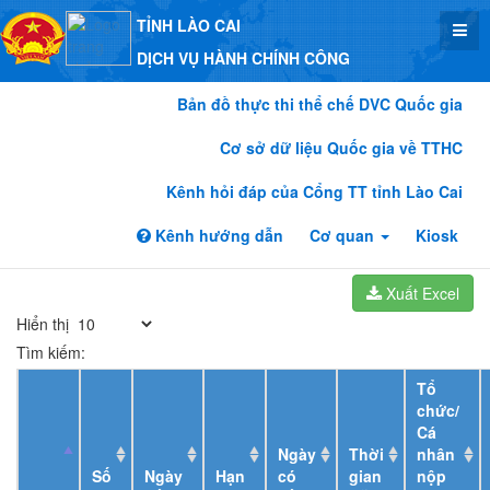
TỈNH LÀO CAI
DỊCH VỤ HÀNH CHÍNH CÔNG
Bản đồ thực thi thể chế DVC Quốc gia
Cơ sở dữ liệu Quốc gia về TTHC
Kênh hỏi đáp của Cổng TT tỉnh Lào Cai
Kênh hướng dẫn
Cơ quan
Kiosk
Xuất Excel
Hiển thị
Tìm kiếm:
Tổ
chức/
Cá
Ngày
Thời
nhân
Số
Ngày
Hạn
có
gian
nộp