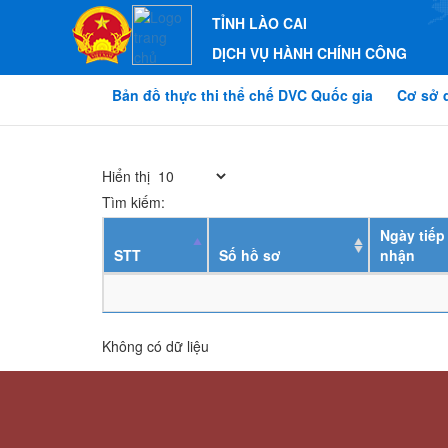
TỈNH LÀO CAI
DỊCH VỤ HÀNH CHÍNH CÔNG
Bản đồ thực thi thể chế DVC Quốc gia
Cơ sở 
Hiển thị
Tìm kiếm:
Ngày tiếp
STT
Số hồ sơ
nhận
Không có dữ liệu