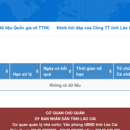
dữ liệu Quốc gia về TTHC
Kênh hỏi đáp của Cổng TT tỉnh Lào 
Ngày có kết
Thời gian trễ
Tổ chứ
Hạn xử lý
quả
hạn
Cá nh
Không có dữ liệu
CƠ QUAN CHỦ QUẢN
ỦY BAN NHÂN DÂN TỈNH LÀO CAI
Cơ quan quản lý nhà nước: Văn phòng UBND tỉnh Lào Cai