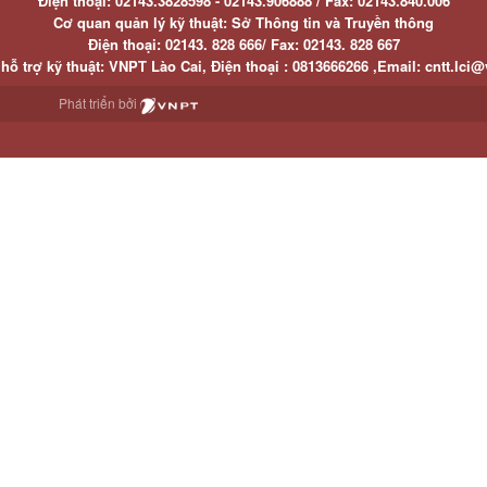
Điện thoại:
02143.3828598 - 02143.906888 /
Fax:
02143.840.006
Cơ quan quản lý kỹ thuật: Sở Thông tin và Truyền thông
Điện thoại:
02143. 828 666/
Fax:
02143. 828 667
hỗ trợ kỹ thuật
: VNPT Lào Cai,
Điện thoại :
0813666266 ,
Email
:
cntt.lci@
Phát triển bởi