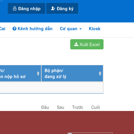
Đăng nhập
Đăng ký
Cai
Kênh hướng dẫn
Cơ quan
Kiosk
Xuất Excel
c/
Bộ phận/
ân nộp hồ sơ
đang xử lý
Đầu
Sau
Trước
Cuối