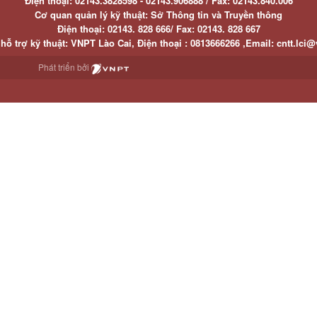
Điện thoại:
02143.3828598 - 02143.906888 /
Fax:
02143.840.006
Cơ quan quản lý kỹ thuật: Sở Thông tin và Truyền thông
Điện thoại:
02143. 828 666/
Fax:
02143. 828 667
hỗ trợ kỹ thuật
: VNPT Lào Cai,
Điện thoại :
0813666266 ,
Email
:
cntt.lci@
Phát triển bởi