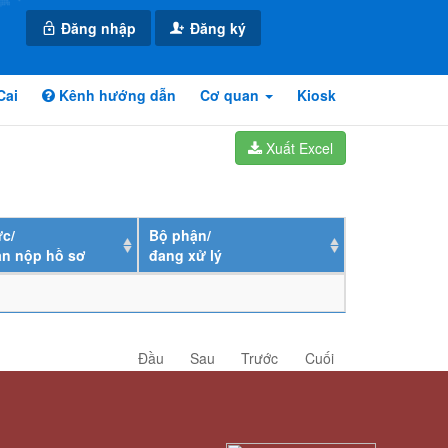
Đăng nhập
Đăng ký
Cai
Kênh hướng dẫn
Cơ quan
Kiosk
Xuất Excel
c/
Bộ phận/
ân nộp hồ sơ
đang xử lý
Đầu
Sau
Trước
Cuối