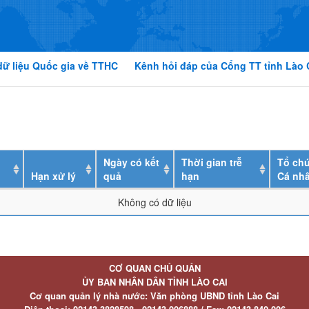
dữ liệu Quốc gia về TTHC
Kênh hỏi đáp của Cổng TT tỉnh Lào 
Ngày có kết
Thời gian trễ
Tổ chứ
Hạn xử lý
quả
hạn
Cá nh
Không có dữ liệu
CƠ QUAN CHỦ QUẢN
ỦY BAN NHÂN DÂN TỈNH LÀO CAI
Cơ quan quản lý nhà nước: Văn phòng UBND tỉnh Lào Cai