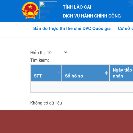
TỈNH LÀO CAI
DỊCH VỤ HÀNH CHÍNH CÔNG
Bản đồ thực thi thể chế DVC Quốc gia
Cơ sở 
Hiển thị
Tìm kiếm:
Ngày tiếp
STT
Số hồ sơ
nhận
Không có dữ liệu