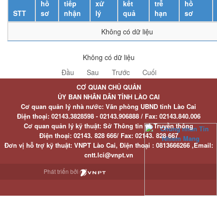
hồ
tiếp
xử
kết
trễ
hồ
STT
sơ
nhận
lý
quả
hạn
sơ
Không có dữ liệu
Không có dữ liệu
Đầu
Sau
Trước
Cuối
CƠ QUAN CHỦ QUẢN
ỦY BAN NHÂN DÂN TỈNH LÀO CAI
Cơ quan quản lý nhà nước: Văn phòng UBND tỉnh Lào Cai
Điện thoại:
02143.3828598 - 02143.906888 /
Fax:
02143.840.006
Cơ quan quản lý kỹ thuật: Sở Thông tin và Truyền thông
Điện thoại:
02143. 828 666/
Fax:
02143. 828 667
Đơn vị hỗ trợ kỹ thuật
: VNPT Lào Cai,
Điện thoại :
0813666266 ,
Email
:
cntt.lci@vnpt.vn
Phát triển bởi