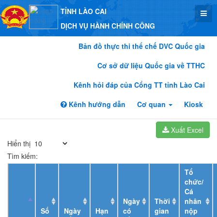
TỈNH LÀO CAI
DỊCH VỤ HÀNH CHÍNH CÔNG
Bản đồ thực thi thể chế DVC Quốc gia
Cơ sở dữ liệu Quốc gia về TTHC
Kênh hỏi đáp của Cổng TT tỉnh Lào Cai
Kênh hướng dẫn
Cơ quan
Kiosk
Xuất Excel
Hiển thị
Tìm kiếm:
Tổ
chức/
Cá
Ngày
Thời
nhân
Số
Ngày
Hạn
có
gian
nộp