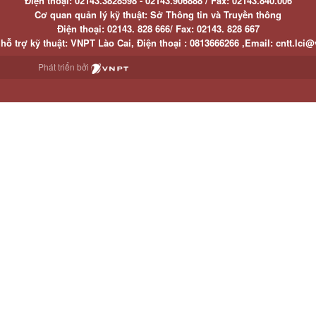
Điện thoại:
02143.3828598 - 02143.906888 /
Fax:
02143.840.006
Cơ quan quản lý kỹ thuật: Sở Thông tin và Truyền thông
Điện thoại:
02143. 828 666/
Fax:
02143. 828 667
hỗ trợ kỹ thuật
: VNPT Lào Cai,
Điện thoại :
0813666266 ,
Email
:
cntt.lci@
Phát triển bởi