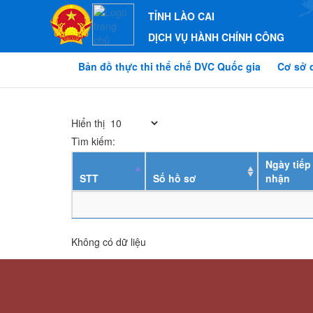
TỈNH LÀO CAI
DỊCH VỤ HÀNH CHÍNH CÔNG
Bản đồ thực thi thể chế DVC Quốc gia
Cơ sở 
Hiển thị
Tìm kiếm:
Ngày tiếp
STT
Số hồ sơ
nhận
Không có dữ liệu