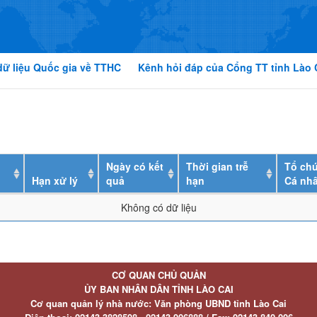
dữ liệu Quốc gia về TTHC
Kênh hỏi đáp của Cổng TT tỉnh Lào 
Ngày có kết
Thời gian trễ
Tổ chứ
Hạn xử lý
quả
hạn
Cá nh
Không có dữ liệu
CƠ QUAN CHỦ QUẢN
ỦY BAN NHÂN DÂN TỈNH LÀO CAI
Cơ quan quản lý nhà nước: Văn phòng UBND tỉnh Lào Cai