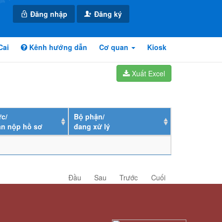
Đăng nhập
Đăng ký
Cai
Kênh hướng dẫn
Cơ quan
Kiosk
Xuất Excel
c/
Bộ phận/
ân nộp hồ sơ
đang xử lý
Đầu
Sau
Trước
Cuối