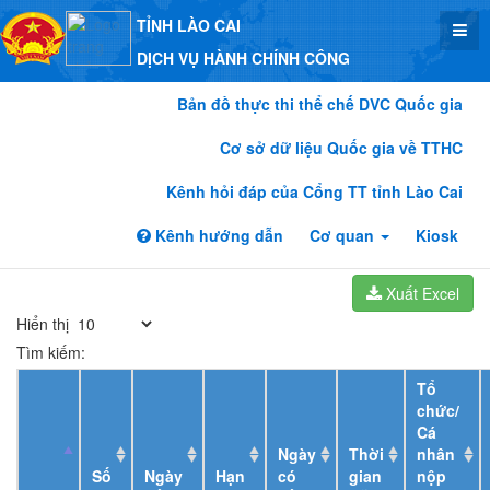
TỈNH LÀO CAI
DỊCH VỤ HÀNH CHÍNH CÔNG
Bản đồ thực thi thể chế DVC Quốc gia
Cơ sở dữ liệu Quốc gia về TTHC
Kênh hỏi đáp của Cổng TT tỉnh Lào Cai
Kênh hướng dẫn
Cơ quan
Kiosk
Xuất Excel
Hiển thị
Tìm kiếm:
Tổ
chức/
Cá
Ngày
Thời
nhân
Số
Ngày
Hạn
có
gian
nộp