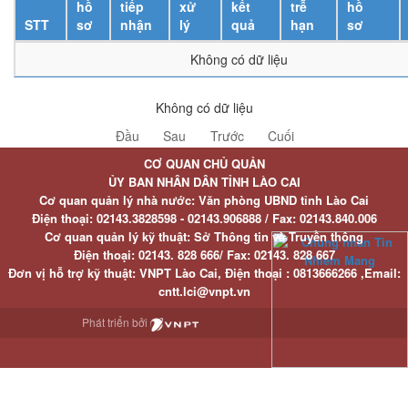
hồ
tiếp
xử
kết
trễ
hồ
STT
sơ
nhận
lý
quả
hạn
sơ
Không có dữ liệu
Không có dữ liệu
Đầu
Sau
Trước
Cuối
CƠ QUAN CHỦ QUẢN
ỦY BAN NHÂN DÂN TỈNH LÀO CAI
Cơ quan quản lý nhà nước: Văn phòng UBND tỉnh Lào Cai
Điện thoại:
02143.3828598 - 02143.906888 /
Fax:
02143.840.006
Cơ quan quản lý kỹ thuật: Sở Thông tin và Truyền thông
Điện thoại:
02143. 828 666/
Fax:
02143. 828 667
Đơn vị hỗ trợ kỹ thuật
: VNPT Lào Cai,
Điện thoại :
0813666266 ,
Email
:
cntt.lci@vnpt.vn
Phát triển bởi