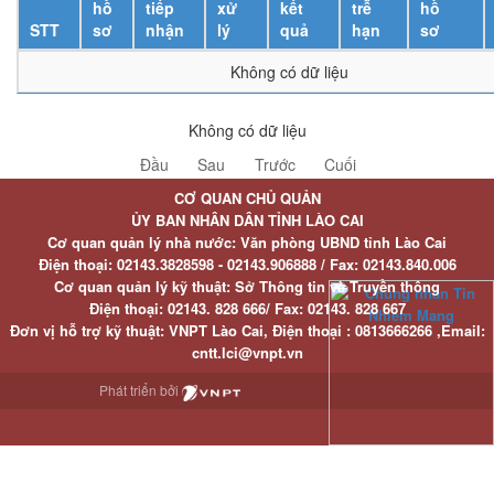
hồ
tiếp
xử
kết
trễ
hồ
STT
sơ
nhận
lý
quả
hạn
sơ
Không có dữ liệu
Không có dữ liệu
Đầu
Sau
Trước
Cuối
CƠ QUAN CHỦ QUẢN
ỦY BAN NHÂN DÂN TỈNH LÀO CAI
Cơ quan quản lý nhà nước: Văn phòng UBND tỉnh Lào Cai
Điện thoại:
02143.3828598 - 02143.906888 /
Fax:
02143.840.006
Cơ quan quản lý kỹ thuật: Sở Thông tin và Truyền thông
Điện thoại:
02143. 828 666/
Fax:
02143. 828 667
Đơn vị hỗ trợ kỹ thuật
: VNPT Lào Cai,
Điện thoại :
0813666266 ,
Email
:
cntt.lci@vnpt.vn
Phát triển bởi