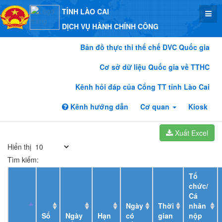
TỈNH LÀO CAI
DỊCH VỤ HÀNH CHÍNH CÔNG
Bản đồ thực thi thể chế DVC Quốc gia
Cơ sở dữ liệu Quốc gia về TTHC
Kênh hỏi đáp của Cổng TT tỉnh Lào Cai
Kênh hướng dẫn
Cơ quan
Kiosk
Xuất Excel
Hiển thị
Tìm kiếm:
Tổ
chức/
Cá
Ngày
Thời
nhân
Số
Ngày
Hạn
có
gian
nộp